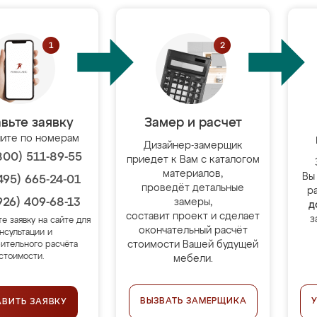
вьте заявку
Замер и расчет
ите по номерам
Дизайнер-замерщик
800) 511-89-55
приедет к Вам с каталогом
материалов,
Вы
495) 665-24-01
проведёт детальные
р
926) 409-68-13
замеры,
д
составит проект и сделает
з
те заявку на сайте для
окончательный расчёт
нсультации и
стоимости Вашей будущей
ительного расчёта
стоимости.
мебели.
ВЫЗВАТЬ ЗАМЕРЩИКА
АВИТЬ ЗАЯВКУ