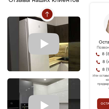
Отзывы наших клиентов
Оста
Позвон
8 (
8 (
8 (
Или оставь
ко
предвар
ОСТ