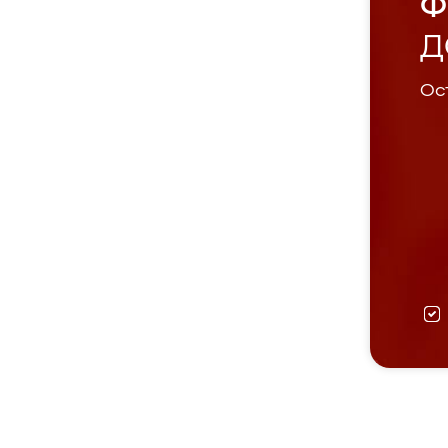
Ф
Д
Ост