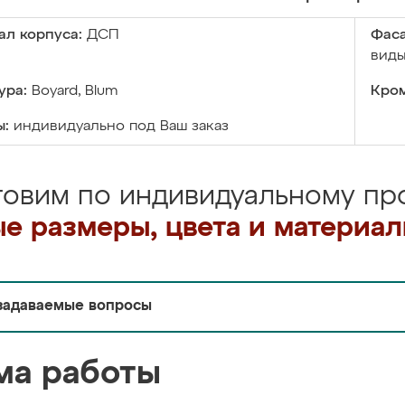
ал корпуса:
ДСП
Фаса
виды
ура:
Boyard, Blum
Кром
ы:
индивидуально под Ваш заказ
товим по индивидуальному про
е размеры, цвета и материа
задаваемые вопросы
ма работы