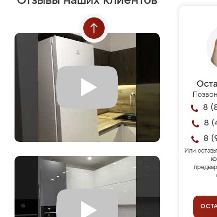
Отзывы наших клиентов
Оста
Позвон
8 (
8 (
8 (
Или оставь
ко
предвар
ОСТ