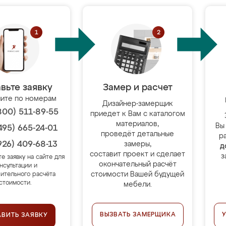
вьте заявку
Замер и расчет
ите по номерам
Дизайнер-замерщик
800) 511-89-55
приедет к Вам с каталогом
материалов,
Вы
495) 665-24-01
проведёт детальные
р
926) 409-68-13
замеры,
д
составит проект и сделает
з
те заявку на сайте для
окончательный расчёт
нсультации и
стоимости Вашей будущей
ительного расчёта
стоимости.
мебели.
ВЫЗВАТЬ ЗАМЕРЩИКА
АВИТЬ ЗАЯВКУ