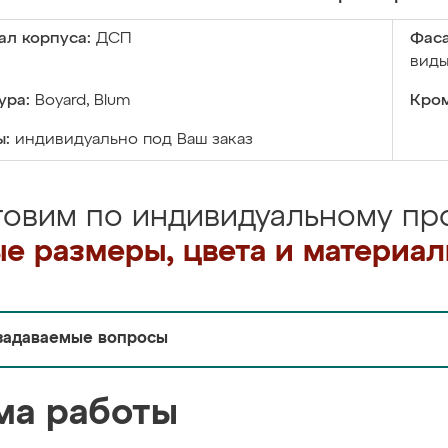
ал корпуса:
ДСП
Фаса
виды
ура:
Boyard, Blum
Кром
ы:
индивидуально под Ваш заказ
товим по индивидуальному про
е размеры, цвета и материа
задаваемые вопросы
ма работы