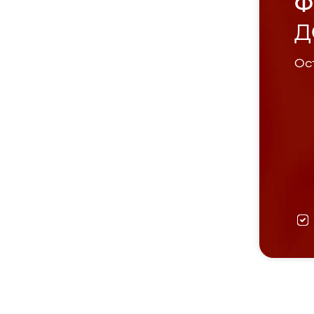
Ф
Д
Ост