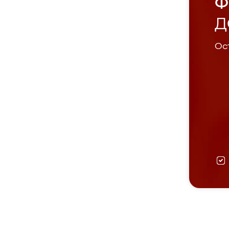
Ф
Д
Ост