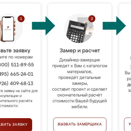
вьте заявку
Замер и расчет
ите по номерам
Дизайнер-замерщик
800) 511-89-55
приедет к Вам с каталогом
материалов,
Вы
495) 665-24-01
проведёт детальные
р
926) 409-68-13
замеры,
д
составит проект и сделает
з
те заявку на сайте для
окончательный расчёт
нсультации и
стоимости Вашей будущей
ительного расчёта
стоимости.
мебели.
ВЫЗВАТЬ ЗАМЕРЩИКА
АВИТЬ ЗАЯВКУ