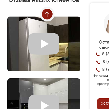
Отзывы наших клиентов
Оста
Позвон
8 (
8 (
8 (
Или оставь
ко
предвар
ОСТ