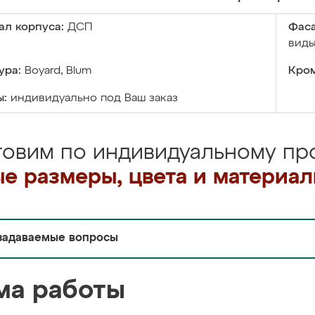
ал корпуса:
ДСП
Фаса
виды
ура:
Boyard, Blum
Кром
ы:
индивидуально под Ваш заказ
товим по индивидуальному про
е размеры, цвета и материа
задаваемые вопросы
ма работы