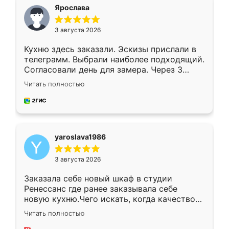
я хотела.
Ярослава
3 августа 2026
Кухню здесь заказали. Эскизы прислали в
телеграмм. Выбрали наиболее подходящий.
Согласовали день для замера. Через 3
недели кухня была уже готова. Остались
Читать полностью
довольны работой. Спасибо Ренессанс
мебель за качественную работу!
yaroslava1986
3 августа 2026
Заказала себе новый шкаф в студии
Ренессанс где ранее заказывала себе
новую кухню.Чего искать, когда качеством
вполне довольна. Служит кухня уже почти
Читать полностью
два года, нареканий нет.