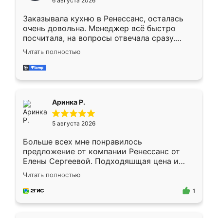
6 августа 2026
мебели буду заказывать только здесь.
Заказывала кухню в Ренессанс, осталась
очень довольна. Менеджер всё быстро
посчитала, на вопросы отвечала сразу.
Замерщик приехал в субботу, подошёл к
Читать полностью
делу со всей ответственностью. Собрали
за день, ребята работали аккуратно, даже
пыли почти не было. Качество отличное,
ящики ходят плавно, ничего не скрипит.
Всё подошло как влитое.
Аринка Р.
5 августа 2026
Больше всех мне понравилось
предложение от компании Ренессанс от
Елены Сергеевой. Подходяшщая цена и
короткие сроки изготовления. Приехавший
Читать полностью
для замера сотрудник Владислав
предложил по моему эскизу самый
1
подходящий вариант шкафа. Немного его
видоизменил, получилось даже лучше, чем