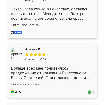
6 августа 2026
мебели буду заказывать только здесь.
Заказывала кухню в Ренессанс, осталась
очень довольна. Менеджер всё быстро
посчитала, на вопросы отвечала сразу.
Замерщик приехал в субботу, подошёл к
Читать полностью
делу со всей ответственностью. Собрали
за день, ребята работали аккуратно, даже
пыли почти не было. Качество отличное,
ящики ходят плавно, ничего не скрипит.
Всё подошло как влитое.
Аринка Р.
5 августа 2026
Больше всех мне понравилось
предложение от компании Ренессанс от
Елены Сергеевой. Подходяшщая цена и
короткие сроки изготовления. Приехавший
Читать полностью
для замера сотрудник Владислав
предложил по моему эскизу самый
1
подходящий вариант шкафа. Немного его
видоизменил, получилось даже лучше, чем