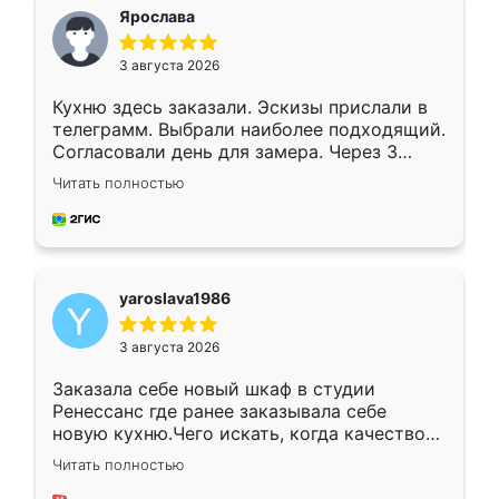
я хотела.
Ярослава
3 августа 2026
Кухню здесь заказали. Эскизы прислали в
телеграмм. Выбрали наиболее подходящий.
Согласовали день для замера. Через 3
недели кухня была уже готова. Остались
Читать полностью
довольны работой. Спасибо Ренессанс
мебель за качественную работу!
yaroslava1986
3 августа 2026
Заказала себе новый шкаф в студии
Ренессанс где ранее заказывала себе
новую кухню.Чего искать, когда качеством
вполне довольна. Служит кухня уже почти
Читать полностью
два года, нареканий нет.