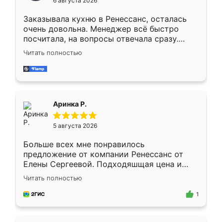
6 августа 2026
мебели буду заказывать только здесь.
Заказывала кухню в Ренессанс, осталась
очень довольна. Менеджер всё быстро
посчитала, на вопросы отвечала сразу.
Замерщик приехал в субботу, подошёл к
Читать полностью
делу со всей ответственностью. Собрали
за день, ребята работали аккуратно, даже
пыли почти не было. Качество отличное,
ящики ходят плавно, ничего не скрипит.
Всё подошло как влитое.
Аринка Р.
5 августа 2026
Больше всех мне понравилось
предложение от компании Ренессанс от
Елены Сергеевой. Подходяшщая цена и
короткие сроки изготовления. Приехавший
Читать полностью
для замера сотрудник Владислав
предложил по моему эскизу самый
1
подходящий вариант шкафа. Немного его
видоизменил, получилось даже лучше, чем