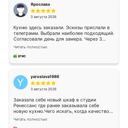
я хотела.
Ярослава
3 августа 2026
Кухню здесь заказали. Эскизы прислали в
телеграмм. Выбрали наиболее подходящий.
Согласовали день для замера. Через 3
недели кухня была уже готова. Остались
Читать полностью
довольны работой. Спасибо Ренессанс
мебель за качественную работу!
yaroslava1986
3 августа 2026
Заказала себе новый шкаф в студии
Ренессанс где ранее заказывала себе
новую кухню.Чего искать, когда качеством
вполне довольна. Служит кухня уже почти
Читать полностью
два года, нареканий нет.