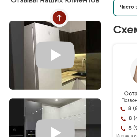
Отзывы наших клиентов
Часто 
Схе
Оста
Позвон
8 (
8 (
8 (
Или оставь