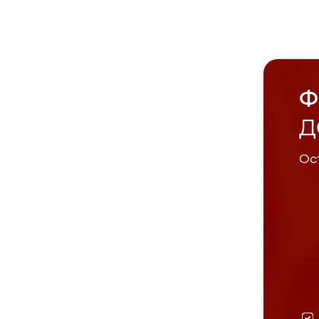
Ф
Д
Ост