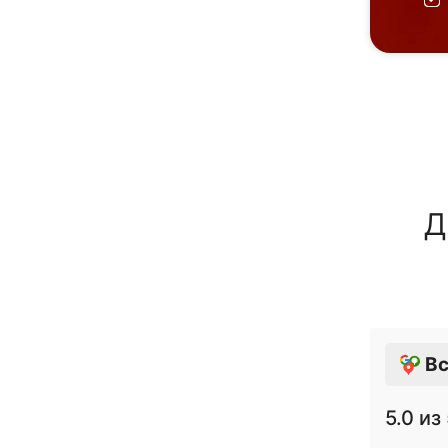
Д
Вс
5.0
из 