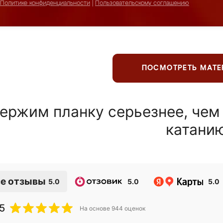
Политике конфиденциальности
|
Пользовательскому соглашению
ПОСМОТРЕТЬ МАТ
ержим планку серьезнее, чем
катани
е отзывы
5.0
5.0
5.0
5
На основе
944
оценок