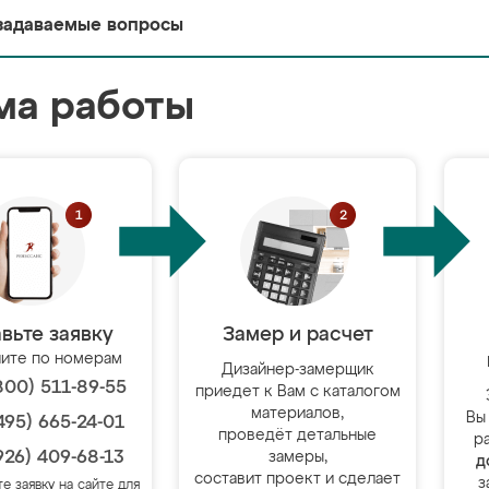
задаваемые вопросы
ма работы
вьте заявку
Замер и расчет
ите по номерам
Дизайнер-замерщик
800) 511-89-55
приедет к Вам с каталогом
материалов,
Вы
495) 665-24-01
проведёт детальные
р
926) 409-68-13
замеры,
д
составит проект и сделает
з
те заявку на сайте для