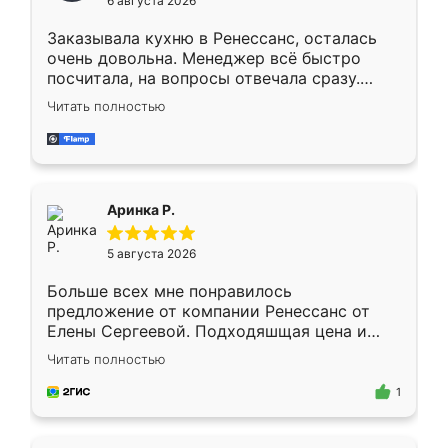
6 августа 2026
мебели буду заказывать только здесь.
Заказывала кухню в Ренессанс, осталась
очень довольна. Менеджер всё быстро
посчитала, на вопросы отвечала сразу.
Замерщик приехал в субботу, подошёл к
Читать полностью
делу со всей ответственностью. Собрали
за день, ребята работали аккуратно, даже
пыли почти не было. Качество отличное,
ящики ходят плавно, ничего не скрипит.
Всё подошло как влитое.
Аринка Р.
5 августа 2026
Больше всех мне понравилось
предложение от компании Ренессанс от
Елены Сергеевой. Подходяшщая цена и
короткие сроки изготовления. Приехавший
Читать полностью
для замера сотрудник Владислав
предложил по моему эскизу самый
1
подходящий вариант шкафа. Немного его
видоизменил, получилось даже лучше, чем