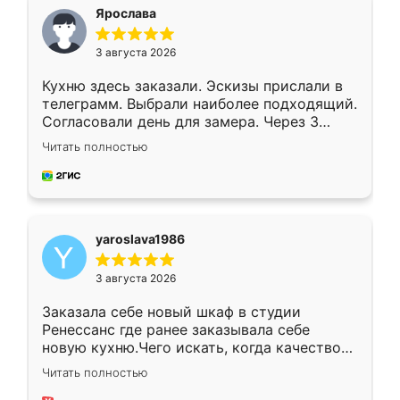
я хотела.
Ярослава
3 августа 2026
Кухню здесь заказали. Эскизы прислали в
телеграмм. Выбрали наиболее подходящий.
Согласовали день для замера. Через 3
недели кухня была уже готова. Остались
Читать полностью
довольны работой. Спасибо Ренессанс
мебель за качественную работу!
yaroslava1986
3 августа 2026
Заказала себе новый шкаф в студии
Ренессанс где ранее заказывала себе
новую кухню.Чего искать, когда качеством
вполне довольна. Служит кухня уже почти
Читать полностью
два года, нареканий нет.