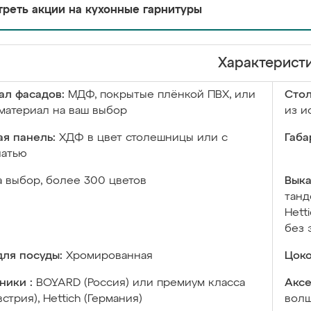
реть акции на кухонные гарнитуры
Характерист
ал фасадов:
МДФ, покрытые плёнкой ПВХ, или
Сто
материал на ваш выбор
из и
я панель:
ХДФ в цвет столешницы или с
Габа
чатью
а выбор, более 300 цветов
Выка
танд
Hett
без 
ля посуды:
Хромированная
Цоко
ники :
BOYARD (Россия) или премиум класса
Аксе
встрия), Hettich (Германия)
волш