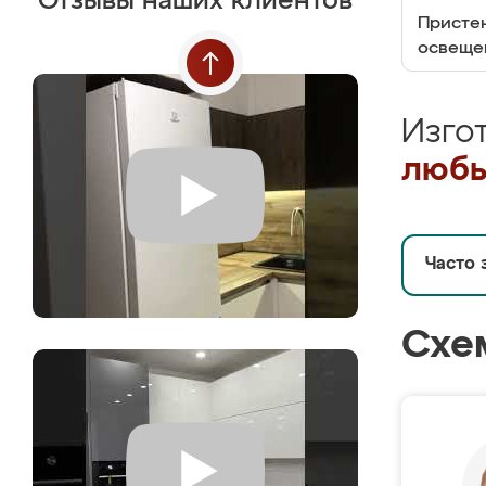
Отзывы наших клиентов
Пристен
освеще
Изго
любы
Часто 
Схе