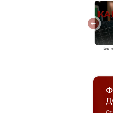
Как 
Ф
Д
Ост