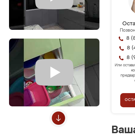
Оста
Позвон
8 (
8 (
8 (
Или оставь
ко
предвар
ОСТ
Ваша