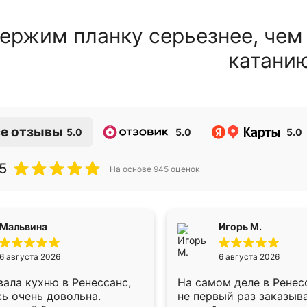
ержим планку серьезнее, чем
катани
е отзывы
5.0
5.0
5.0
5
На основе
945
оценок
Мальвина
Игорь М.
6 августа 2026
6 августа 2026
ала кухню в Ренессанс,
На самом деле в Ренес
ь очень довольна.
не первый раз заказыв