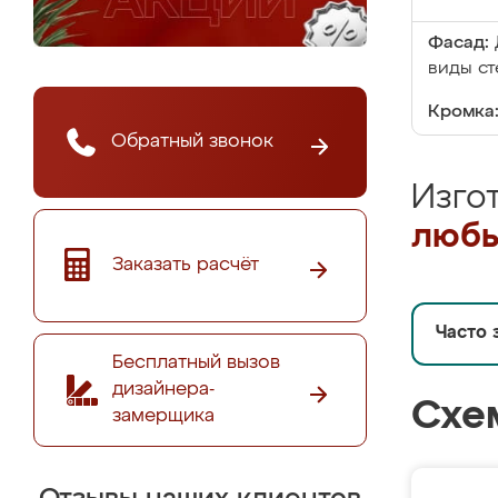
Фасад:
виды ст
Кромка
Обратный звонок
Изго
любы
Заказать расчёт
Часто 
Бесплатный вызов
дизайнера-
Схе
замерщика