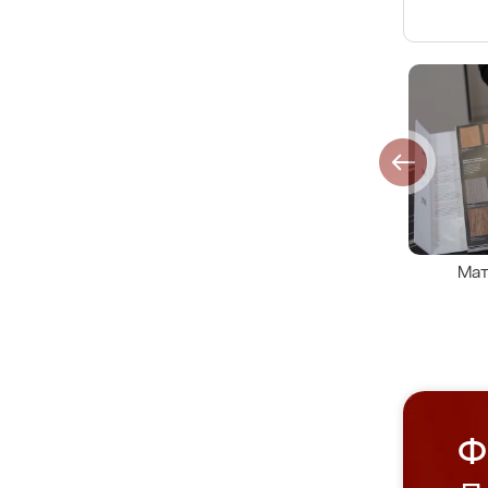
Мат
Ф