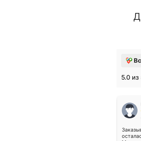
Д
Вс
5.0
из 
Заказыв
осталас