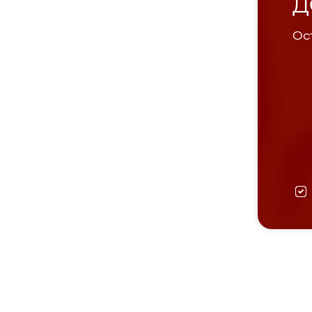
Д
Ост