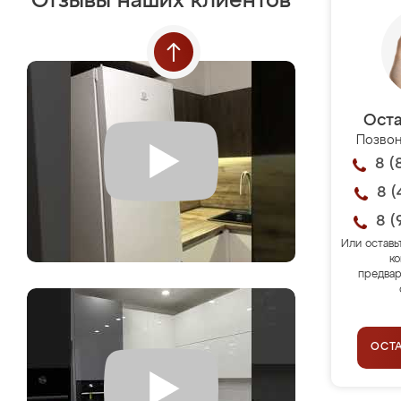
Отзывы наших клиентов
Оста
Позвон
8 (
8 (
8 (
Или оставь
ко
предвар
ОСТ