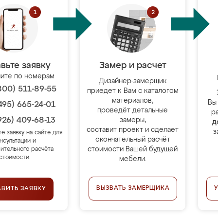
вьте заявку
Замер и расчет
ите по номерам
Дизайнер-замерщик
800) 511-89-55
приедет к Вам с каталогом
материалов,
Вы
495) 665-24-01
проведёт детальные
р
926) 409-68-13
замеры,
д
составит проект и сделает
з
те заявку на сайте для
окончательный расчёт
нсультации и
стоимости Вашей будущей
ительного расчёта
стоимости.
мебели.
ВЫЗВАТЬ ЗАМЕРЩИКА
АВИТЬ ЗАЯВКУ