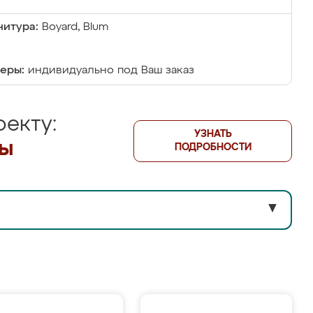
итура:
Boyard, Blum
еры:
индивидуально под Ваш заказ
екту:
УЗНАТЬ
лы
ПОДРОБНОСТИ
▼