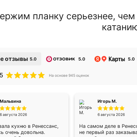
ержим планку серьезнее, чем
катани
е отзывы
5.0
5.0
5.0
5
На основе
945
оценок
Мальвина
Игорь М.
6 августа 2026
6 августа 2026
ала кухню в Ренессанс,
На самом деле в Ренес
ь очень довольна.
не первый раз заказыв