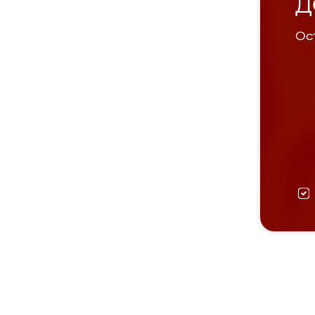
Д
Ост