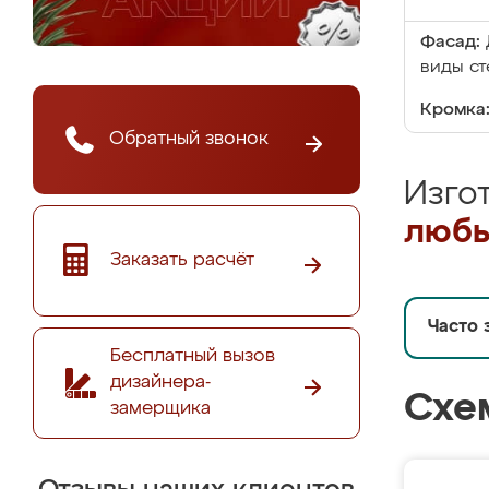
Фасад:
виды ст
Кромка
Обратный звонок
Изго
любы
Заказать расчёт
Часто 
Бесплатный вызов
дизайнера-
Схе
замерщика