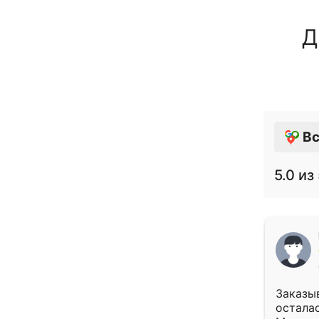
Д
Вс
5.0
из 
Заказыв
осталас