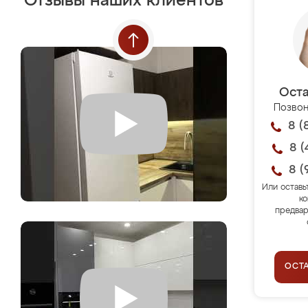
Отзывы наших клиентов
Оста
Позвон
8 (
8 (
8 (
Или оставь
ко
предвар
ОСТ