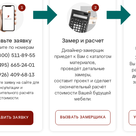
вьте заявку
Замер и расчет
ите по номерам
Дизайнер-замерщик
800) 511-89-55
приедет к Вам с каталогом
материалов,
Вы
495) 665-24-01
проведёт детальные
р
926) 409-68-13
замеры,
д
составит проект и сделает
з
те заявку на сайте для
окончательный расчёт
нсультации и
стоимости Вашей будущей
ительного расчёта
стоимости.
мебели.
ВЫЗВАТЬ ЗАМЕРЩИКА
АВИТЬ ЗАЯВКУ