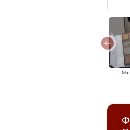
Мат
Ф