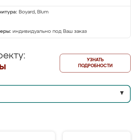
итура:
Boyard, Blum
еры:
индивидуально под Ваш заказ
екту:
УЗНАТЬ
лы
ПОДРОБНОСТИ
▼