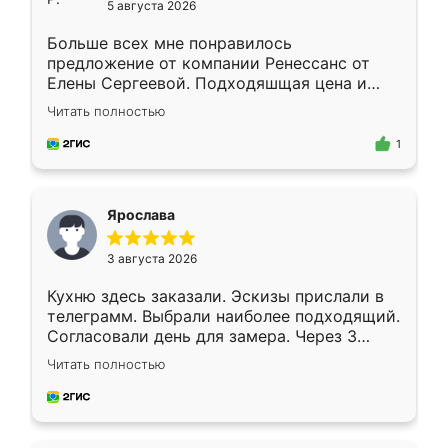
5 августа 2026
Больше всех мне понравилось
предложение от компании Ренессанс от
Елены Сергеевой. Подходяшщая цена и
короткие сроки изготовления. Приехавший
Читать полностью
для замера сотрудник Владислав
предложил по моему эскизу самый
1
подходящий вариант шкафа. Немного его
видоизменил, получилось даже лучше, чем
я хотела.
Ярослава
3 августа 2026
Кухню здесь заказали. Эскизы прислали в
телеграмм. Выбрали наиболее подходящий.
Согласовали день для замера. Через 3
недели кухня была уже готова. Остались
Читать полностью
довольны работой. Спасибо Ренессанс
мебель за качественную работу!