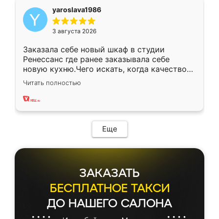
yaroslava1986
3 августа 2026
Заказала себе новый шкаф в студии
Ренессанс где ранее заказывала себе
новую кухню.Чего искать, когда качеством
вполне довольна. Служит кухня уже почти
Читать полностью
два года, нареканий нет.
Еще
ЗАКАЗАТЬ
БЕСПЛАТНОЕ ТАКСИ
ДО НАШЕГО САЛОНА