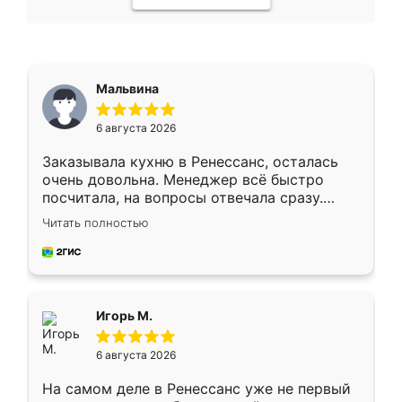
Мальвина
6 августа 2026
Заказывала кухню в Ренессанс, осталась
очень довольна. Менеджер всё быстро
посчитала, на вопросы отвечала сразу.
Замерщик приехал в субботу, подошёл к
Читать полностью
делу со всей ответственностью. Собрали
за день, ребята работали аккуратно, даже
пыли почти не было. Качество отличное,
ящики ходят плавно, ничего не скрипит.
Всё подошло как влитое.
Игорь М.
6 августа 2026
На самом деле в Ренессанс уже не первый