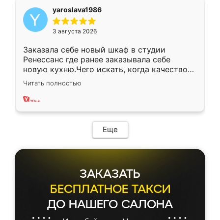
yaroslava1986
3 августа 2026
Заказала себе новый шкаф в студии
Ренессанс где ранее заказывала себе
новую кухню.Чего искать, когда качеством
вполне довольна. Служит кухня уже почти
Читать полностью
два года, нареканий нет.
Еще
ЗАКАЗАТЬ
БЕСПЛАТНОЕ ТАКСИ
ДО НАШЕГО САЛОНА