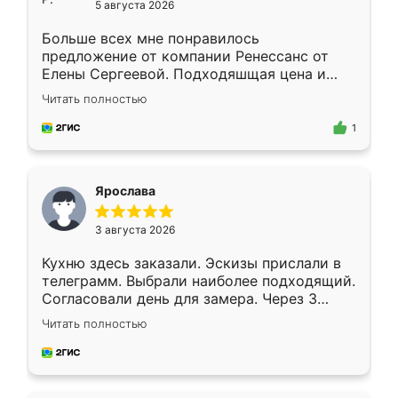
5 августа 2026
Больше всех мне понравилось
предложение от компании Ренессанс от
Елены Сергеевой. Подходяшщая цена и
короткие сроки изготовления. Приехавший
Читать полностью
для замера сотрудник Владислав
предложил по моему эскизу самый
1
подходящий вариант шкафа. Немного его
видоизменил, получилось даже лучше, чем
я хотела.
Ярослава
3 августа 2026
Кухню здесь заказали. Эскизы прислали в
телеграмм. Выбрали наиболее подходящий.
Согласовали день для замера. Через 3
недели кухня была уже готова. Остались
Читать полностью
довольны работой. Спасибо Ренессанс
мебель за качественную работу!