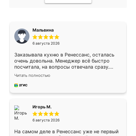
Мальвина
6 августа 2026
Заказывала кухню в Ренессанс, осталась
очень довольна. Менеджер всё быстро
посчитала, на вопросы отвечала сразу.
Замерщик приехал в субботу, подошёл к
Читать полностью
делу со всей ответственностью. Собрали
за день, ребята работали аккуратно, даже
пыли почти не было. Качество отличное,
ящики ходят плавно, ничего не скрипит.
Всё подошло как влитое.
Игорь М.
6 августа 2026
На самом деле в Ренессанс уже не первый