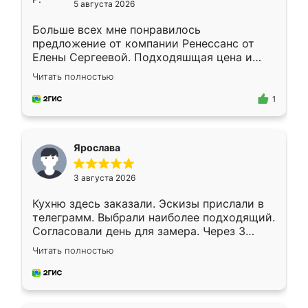
5 августа 2026
Больше всех мне понравилось
предложение от компании Ренессанс от
Елены Сергеевой. Подходяшщая цена и
короткие сроки изготовления. Приехавший
Читать полностью
для замера сотрудник Владислав
предложил по моему эскизу самый
1
подходящий вариант шкафа. Немного его
видоизменил, получилось даже лучше, чем
я хотела.
Ярослава
3 августа 2026
Кухню здесь заказали. Эскизы прислали в
телеграмм. Выбрали наиболее подходящий.
Согласовали день для замера. Через 3
недели кухня была уже готова. Остались
Читать полностью
довольны работой. Спасибо Ренессанс
мебель за качественную работу!