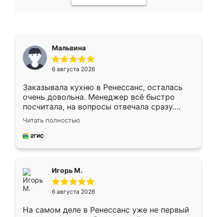
Мальвина
6 августа 2026
Заказывала кухню в Ренессанс, осталась
очень довольна. Менеджер всё быстро
посчитала, на вопросы отвечала сразу.
Замерщик приехал в субботу, подошёл к
Читать полностью
делу со всей ответственностью. Собрали
за день, ребята работали аккуратно, даже
пыли почти не было. Качество отличное,
ящики ходят плавно, ничего не скрипит.
Всё подошло как влитое.
Игорь М.
6 августа 2026
На самом деле в Ренессанс уже не первый