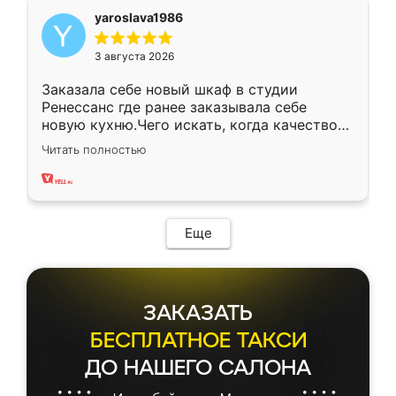
yaroslava1986
3 августа 2026
Заказала себе новый шкаф в студии
Ренессанс где ранее заказывала себе
новую кухню.Чего искать, когда качеством
вполне довольна. Служит кухня уже почти
Читать полностью
два года, нареканий нет.
Еще
ЗАКАЗАТЬ
БЕСПЛАТНОЕ ТАКСИ
ДО НАШЕГО САЛОНА