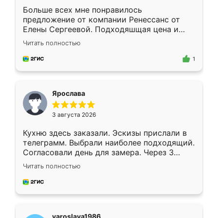
Больше всех мне понравилось
предложение от компании Ренессанс от
Елены Сергеевой. Подходяшщая цена и
короткие сроки изготовления. Приехавший
Читать полностью
для замера сотрудник Владислав
предложил по моему эскизу самый
1
подходящий вариант шкафа. Немного его
видоизменил, получилось даже лучше, чем
я хотела.
Ярослава
3 августа 2026
Кухню здесь заказали. Эскизы прислали в
телеграмм. Выбрали наиболее подходящий.
Согласовали день для замера. Через 3
недели кухня была уже готова. Остались
Читать полностью
довольны работой. Спасибо Ренессанс
мебель за качественную работу!
yaroslava1986