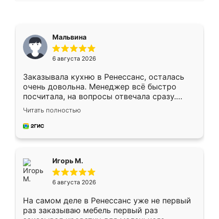
Мальвина
6 августа 2026
Заказывала кухню в Ренессанс, осталась
очень довольна. Менеджер всё быстро
посчитала, на вопросы отвечала сразу.
Замерщик приехал в субботу, подошёл к
Читать полностью
делу со всей ответственностью. Собрали
за день, ребята работали аккуратно, даже
пыли почти не было. Качество отличное,
ящики ходят плавно, ничего не скрипит.
Всё подошло как влитое.
Игорь М.
6 августа 2026
На самом деле в Ренессанс уже не первый
раз заказываю мебель первый раз