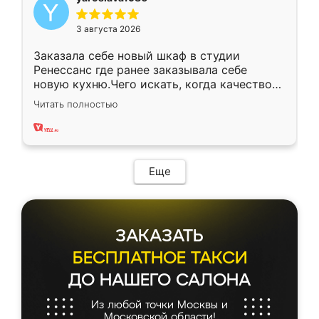
3 августа 2026
Заказала себе новый шкаф в студии
Ренессанс где ранее заказывала себе
новую кухню.Чего искать, когда качеством
вполне довольна. Служит кухня уже почти
Читать полностью
два года, нареканий нет.
Еще
ЗАКАЗАТЬ
БЕСПЛАТНОЕ ТАКСИ
ДО НАШЕГО САЛОНА
Из любой точки Москвы и
Московской области!