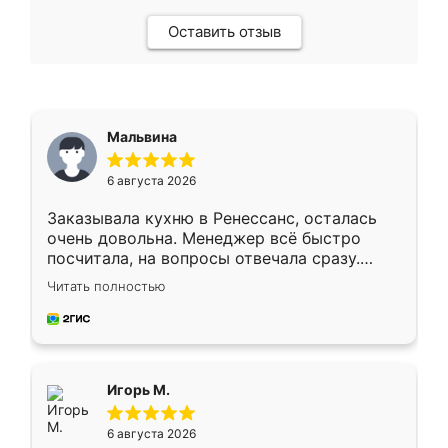
Оставить отзыв
Мальвина
6 августа 2026
Заказывала кухню в Ренессанс, осталась
очень довольна. Менеджер всё быстро
посчитала, на вопросы отвечала сразу.
Замерщик приехал в субботу, подошёл к
Читать полностью
делу со всей ответственностью. Собрали
за день, ребята работали аккуратно, даже
пыли почти не было. Качество отличное,
ящики ходят плавно, ничего не скрипит.
Всё подошло как влитое.
Игорь М.
6 августа 2026