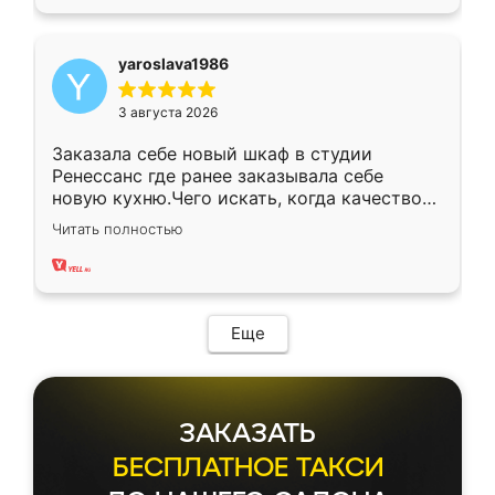
yaroslava1986
3 августа 2026
Заказала себе новый шкаф в студии
Ренессанс где ранее заказывала себе
новую кухню.Чего искать, когда качеством
вполне довольна. Служит кухня уже почти
Читать полностью
два года, нареканий нет.
Еще
ЗАКАЗАТЬ
БЕСПЛАТНОЕ ТАКСИ