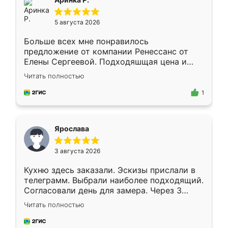
5 августа 2026
Больше всех мне понравилось
предложение от компании Ренессанс от
Елены Сергеевой. Подходяшщая цена и
короткие сроки изготовления. Приехавший
Читать полностью
для замера сотрудник Владислав
предложил по моему эскизу самый
1
подходящий вариант шкафа. Немного его
видоизменил, получилось даже лучше, чем
я хотела.
Ярослава
3 августа 2026
Кухню здесь заказали. Эскизы прислали в
телеграмм. Выбрали наиболее подходящий.
Согласовали день для замера. Через 3
недели кухня была уже готова. Остались
Читать полностью
довольны работой. Спасибо Ренессанс
мебель за качественную работу!