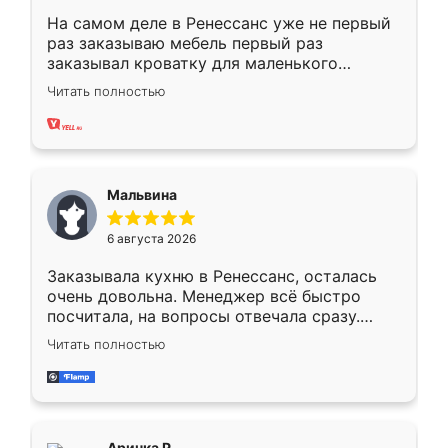
На самом деле в Ренессанс уже не первый
раз заказываю мебель первый раз
заказывал кроватку для маленького
ребёнка при его рождении ,во второй раз
Читать полностью
заказал шкаф-купе. По качеству очень
хорошее сборка достаточно быстрая,
также адекватные цены. До этого
сравнивал с разными конкурентами в этом
сегменте ,выбор у конкурентов куда
Мальвина
меньше, здесь же он более разнообразный.
Мне нравится ,если что-то потребуется из
6 августа 2026
мебели буду заказывать только здесь.
Заказывала кухню в Ренессанс, осталась
очень довольна. Менеджер всё быстро
посчитала, на вопросы отвечала сразу.
Замерщик приехал в субботу, подошёл к
Читать полностью
делу со всей ответственностью. Собрали
за день, ребята работали аккуратно, даже
пыли почти не было. Качество отличное,
ящики ходят плавно, ничего не скрипит.
Всё подошло как влитое.
Аринка Р.