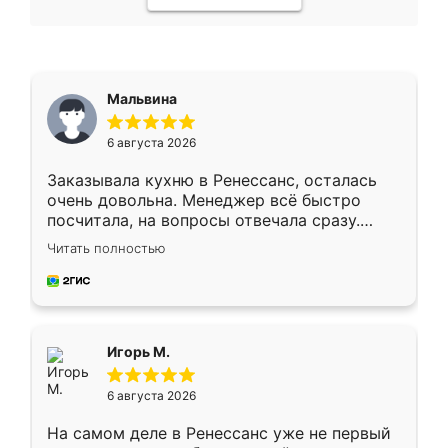
Мальвина
6 августа 2026
Заказывала кухню в Ренессанс, осталась
очень довольна. Менеджер всё быстро
посчитала, на вопросы отвечала сразу.
Замерщик приехал в субботу, подошёл к
Читать полностью
делу со всей ответственностью. Собрали
за день, ребята работали аккуратно, даже
пыли почти не было. Качество отличное,
ящики ходят плавно, ничего не скрипит.
Всё подошло как влитое.
Игорь М.
6 августа 2026
На самом деле в Ренессанс уже не первый