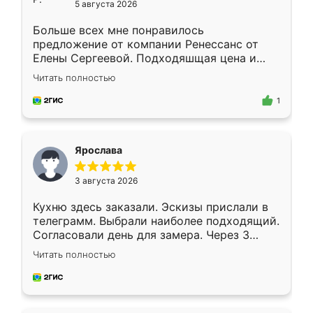
5 августа 2026
Больше всех мне понравилось
предложение от компании Ренессанс от
Елены Сергеевой. Подходяшщая цена и
короткие сроки изготовления. Приехавший
Читать полностью
для замера сотрудник Владислав
предложил по моему эскизу самый
1
подходящий вариант шкафа. Немного его
видоизменил, получилось даже лучше, чем
я хотела.
Ярослава
3 августа 2026
Кухню здесь заказали. Эскизы прислали в
телеграмм. Выбрали наиболее подходящий.
Согласовали день для замера. Через 3
недели кухня была уже готова. Остались
Читать полностью
довольны работой. Спасибо Ренессанс
мебель за качественную работу!