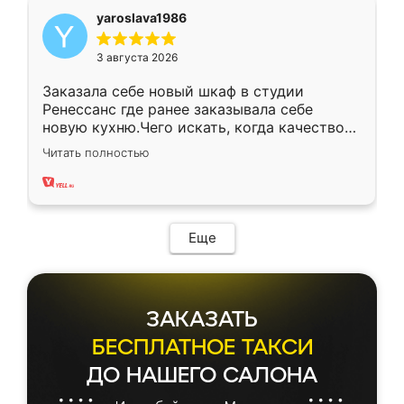
yaroslava1986
3 августа 2026
Заказала себе новый шкаф в студии
Ренессанс где ранее заказывала себе
новую кухню.Чего искать, когда качеством
вполне довольна. Служит кухня уже почти
Читать полностью
два года, нареканий нет.
Еще
ЗАКАЗАТЬ
БЕСПЛАТНОЕ ТАКСИ
ДО НАШЕГО САЛОНА