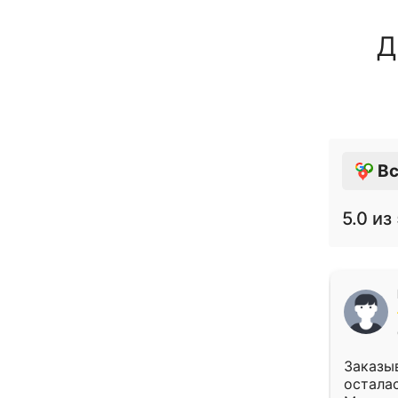
Д
Вс
5.0
из 
Заказыв
осталас