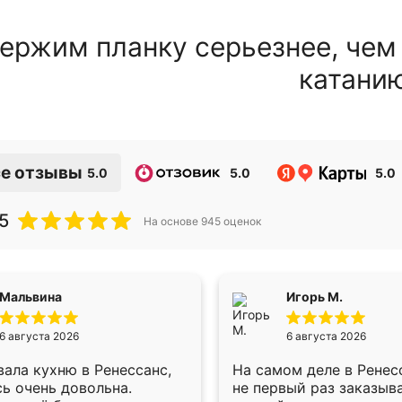
ержим планку серьезнее, чем
катани
е отзывы
5.0
5.0
5.0
5
На основе
945
оценок
Мальвина
Игорь М.
6 августа 2026
6 августа 2026
ала кухню в Ренессанс,
На самом деле в Ренес
ь очень довольна.
не первый раз заказыв