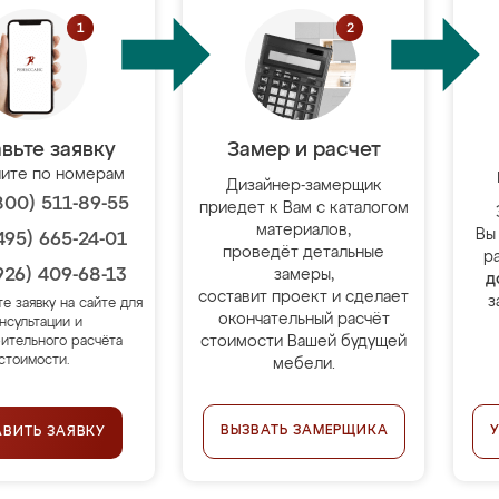
вьте заявку
Замер и расчет
ите по номерам
Дизайнер-замерщик
800) 511-89-55
приедет к Вам с каталогом
материалов,
Вы
495) 665-24-01
проведёт детальные
р
926) 409-68-13
замеры,
д
составит проект и сделает
з
те заявку на сайте для
окончательный расчёт
нсультации и
стоимости Вашей будущей
ительного расчёта
стоимости.
мебели.
ВЫЗВАТЬ ЗАМЕРЩИКА
АВИТЬ ЗАЯВКУ