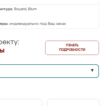
итура:
Boyard, Blum
еры:
индивидуально под Ваш заказ
екту:
УЗНАТЬ
лы
ПОДРОБНОСТИ
▼