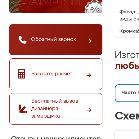
Фасад:
виды ст
Кромка
Обратный звонок
Изго
любы
Заказать расчёт
Часто 
Бесплатный вызов
дизайнера-
Схе
замерщика