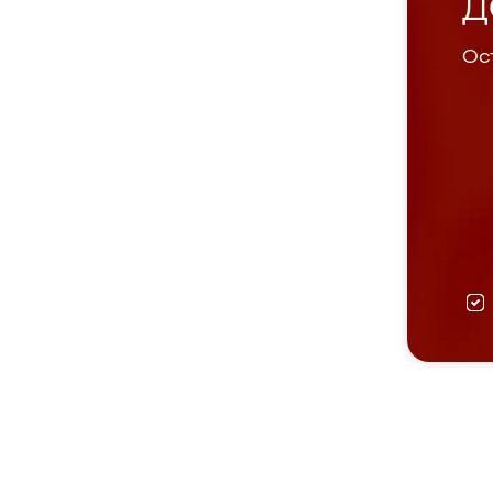
Д
Ост