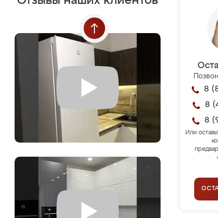
Отзывы наших клиентов
Оста
Позвон
8 (
8 (
8 (
Или оставь
ко
предвар
ОСТ