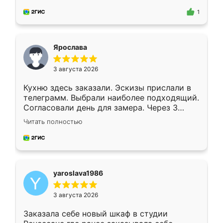
для замера сотрудник Владислав
предложил по моему эскизу самый
1
подходящий вариант шкафа. Немного его
видоизменил, получилось даже лучше, чем
я хотела.
Ярослава
3 августа 2026
Кухню здесь заказали. Эскизы прислали в
телеграмм. Выбрали наиболее подходящий.
Согласовали день для замера. Через 3
недели кухня была уже готова. Остались
Читать полностью
довольны работой. Спасибо Ренессанс
мебель за качественную работу!
yaroslava1986
3 августа 2026
Заказала себе новый шкаф в студии