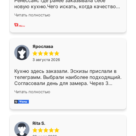
Ренессанс где ранее заказывала себе
новую кухню.Чего искать, когда качеством
вполне довольна. Служит кухня уже почти
Читать полностью
два года, нареканий нет.
Ярослава
3 августа 2026
Кухню здесь заказали. Эскизы прислали в
телеграмм. Выбрали наиболее подходящий.
Согласовали день для замера. Через 3
недели кухня была уже готова. Остались
Читать полностью
довольны работой. Спасибо Ренессанс
мебель за качественную работу!
Rita S.