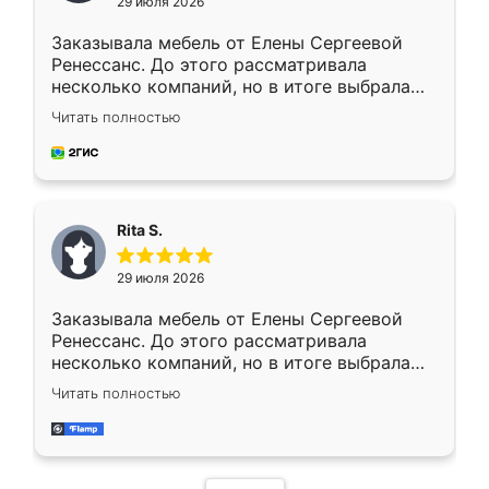
29 июля 2026
Заказывала мебель от Елены Сергеевой
Ренессанс. До этого рассматривала
несколько компаний, но в итоге выбрала
эту. Сначала обговорили условия, потом
Читать полностью
приехал замерщик, всё спокойно объяснил
и снял размеры. Изготовили в срок, с
доставкой тоже никаких проблем не
возникло. Сборку выполнили аккуратно,
мебель сразу встала на свое место без
Rita S.
каких-либо доработок. Качеством осталась
довольна, все выглядит так, как и ожидала.
29 июля 2026
Заказывала мебель от Елены Сергеевой
Ренессанс. До этого рассматривала
несколько компаний, но в итоге выбрала
эту. Сначала обговорили условия, потом
Читать полностью
приехал замерщик, всё спокойно объяснил
и снял размеры. Изготовили в срок, с
доставкой тоже никаких проблем не
возникло. Сборку выполнили аккуратно,