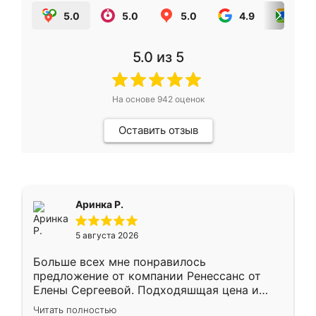
5.0
5.0
5.0
4.9
5.0
5.0
из 5
На основе
942
оценок
Оставить отзыв
Аринка Р.
5 августа 2026
Больше всех мне понравилось
предложение от компании Ренессанс от
Елены Сергеевой. Подходяшщая цена и
короткие сроки изготовления. Приехавший
Читать полностью