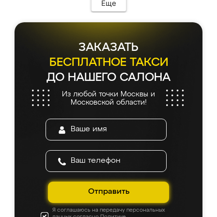
мебель сразу встала на свое место без
Еще
каких-либо доработок. Качеством осталась
довольна, все выглядит так, как и ожидала.
ЗАКАЗАТЬ
БЕСПЛАТНОЕ ТАКСИ
ДО НАШЕГО САЛОНА
Из любой точки Москвы и
Московской области!
Отправить
Я соглашаюсь на передачу персональных
данных согласно
Политике