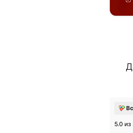
Д
Вс
5.0
из 