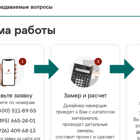
задаваемые вопросы
ма работы
вьте заявку
Замер и расчет
ите по номерам
Дизайнер-замерщик
800) 511-89-55
приедет к Вам с каталогом
материалов,
Вы
495) 665-24-01
проведёт детальные
р
926) 409-68-13
замеры,
д
составит проект и сделает
з
те заявку на сайте для