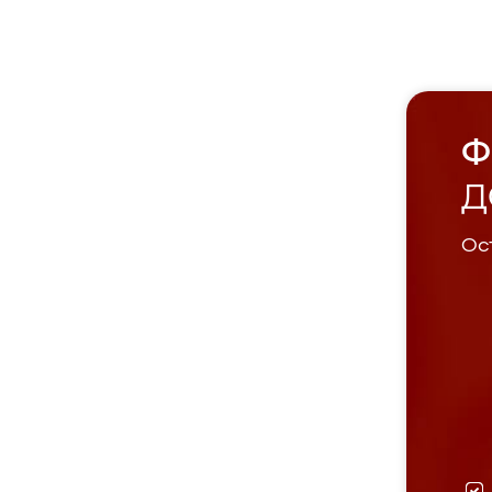
Ф
Д
Ост