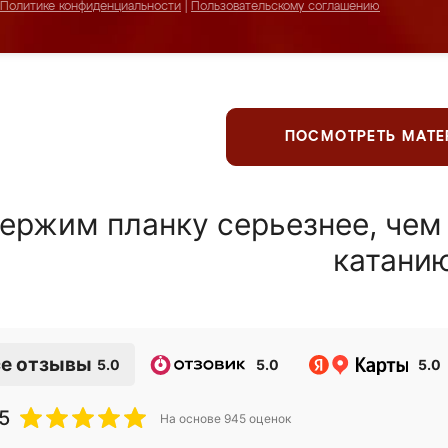
Политике конфиденциальности
|
Пользовательскому соглашению
ПОСМОТРЕТЬ МАТ
ержим планку серьезнее, чем
катани
е отзывы
5.0
5.0
5.0
5
На основе
945
оценок