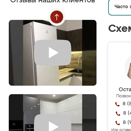
Отзывы наших клиентов
Часто 
Схе
Оста
Позвон
8 (
8 (
8 (
Или оставь