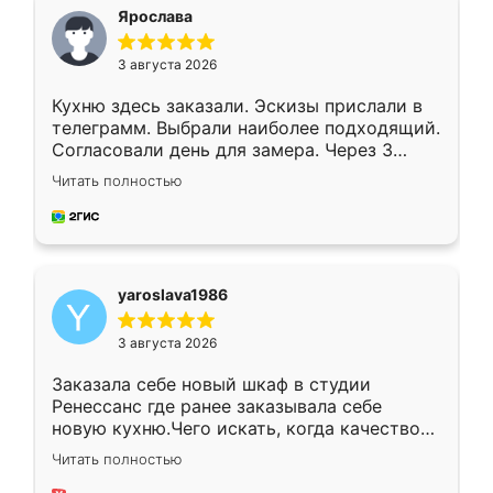
я хотела.
Ярослава
3 августа 2026
Кухню здесь заказали. Эскизы прислали в
телеграмм. Выбрали наиболее подходящий.
Согласовали день для замера. Через 3
недели кухня была уже готова. Остались
Читать полностью
довольны работой. Спасибо Ренессанс
мебель за качественную работу!
yaroslava1986
3 августа 2026
Заказала себе новый шкаф в студии
Ренессанс где ранее заказывала себе
новую кухню.Чего искать, когда качеством
вполне довольна. Служит кухня уже почти
Читать полностью
два года, нареканий нет.