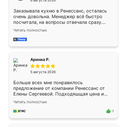
6 августа 2026
мебели буду заказывать только здесь.
Заказывала кухню в Ренессанс, осталась
очень довольна. Менеджер всё быстро
посчитала, на вопросы отвечала сразу.
Замерщик приехал в субботу, подошёл к
Читать полностью
делу со всей ответственностью. Собрали
за день, ребята работали аккуратно, даже
пыли почти не было. Качество отличное,
ящики ходят плавно, ничего не скрипит.
Всё подошло как влитое.
Аринка Р.
5 августа 2026
Больше всех мне понравилось
предложение от компании Ренессанс от
Елены Сергеевой. Подходяшщая цена и
короткие сроки изготовления. Приехавший
Читать полностью
для замера сотрудник Владислав
предложил по моему эскизу самый
1
подходящий вариант шкафа. Немного его
видоизменил, получилось даже лучше, чем