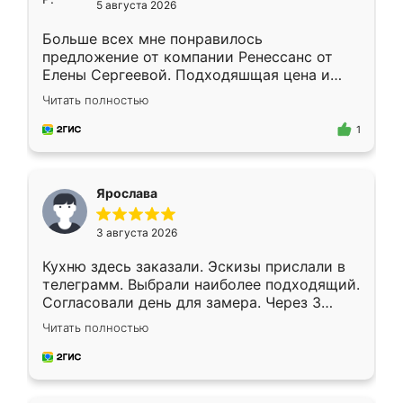
5 августа 2026
Больше всех мне понравилось
предложение от компании Ренессанс от
Елены Сергеевой. Подходяшщая цена и
короткие сроки изготовления. Приехавший
Читать полностью
для замера сотрудник Владислав
предложил по моему эскизу самый
1
подходящий вариант шкафа. Немного его
видоизменил, получилось даже лучше, чем
я хотела.
Ярослава
3 августа 2026
Кухню здесь заказали. Эскизы прислали в
телеграмм. Выбрали наиболее подходящий.
Согласовали день для замера. Через 3
недели кухня была уже готова. Остались
Читать полностью
довольны работой. Спасибо Ренессанс
мебель за качественную работу!