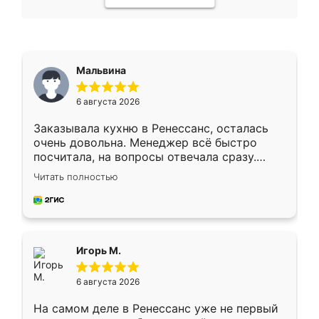
Мальвина
6 августа 2026
Заказывала кухню в Ренессанс, осталась
очень довольна. Менеджер всё быстро
посчитала, на вопросы отвечала сразу.
Замерщик приехал в субботу, подошёл к
Читать полностью
делу со всей ответственностью. Собрали
за день, ребята работали аккуратно, даже
пыли почти не было. Качество отличное,
ящики ходят плавно, ничего не скрипит.
Всё подошло как влитое.
Игорь М.
6 августа 2026
На самом деле в Ренессанс уже не первый