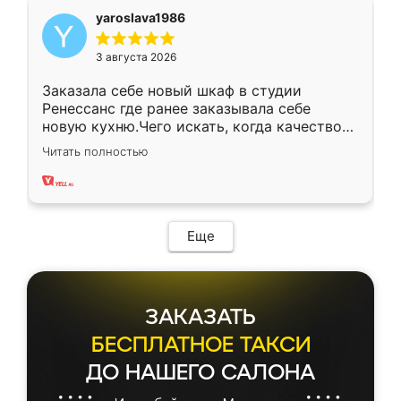
yaroslava1986
3 августа 2026
Заказала себе новый шкаф в студии
Ренессанс где ранее заказывала себе
новую кухню.Чего искать, когда качеством
вполне довольна. Служит кухня уже почти
Читать полностью
два года, нареканий нет.
Еще
ЗАКАЗАТЬ
БЕСПЛАТНОЕ ТАКСИ
ДО НАШЕГО САЛОНА