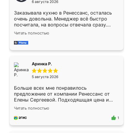
6 августа 2026
мебели буду заказывать только здесь.
Заказывала кухню в Ренессанс, осталась
очень довольна. Менеджер всё быстро
посчитала, на вопросы отвечала сразу.
Замерщик приехал в субботу, подошёл к
Читать полностью
делу со всей ответственностью. Собрали
за день, ребята работали аккуратно, даже
пыли почти не было. Качество отличное,
ящики ходят плавно, ничего не скрипит.
Всё подошло как влитое.
Аринка Р.
5 августа 2026
Больше всех мне понравилось
предложение от компании Ренессанс от
Елены Сергеевой. Подходяшщая цена и
короткие сроки изготовления. Приехавший
Читать полностью
для замера сотрудник Владислав
предложил по моему эскизу самый
1
подходящий вариант шкафа. Немного его
видоизменил, получилось даже лучше, чем