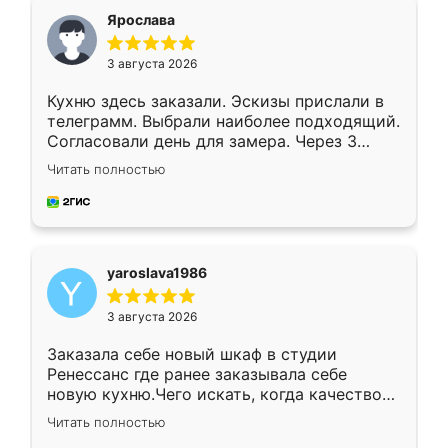
я хотела.
Ярослава
3 августа 2026
Кухню здесь заказали. Эскизы прислали в
телеграмм. Выбрали наиболее подходящий.
Согласовали день для замера. Через 3
недели кухня была уже готова. Остались
Читать полностью
довольны работой. Спасибо Ренессанс
мебель за качественную работу!
yaroslava1986
3 августа 2026
Заказала себе новый шкаф в студии
Ренессанс где ранее заказывала себе
новую кухню.Чего искать, когда качеством
вполне довольна. Служит кухня уже почти
Читать полностью
два года, нареканий нет.