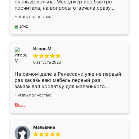
очень довольна. Менеджер всё быстро
посчитала, на вопросы отвечала сразу.
Замерщик приехал в субботу, подошёл к
Читать полностью
делу со всей ответственностью. Собрали
за день, ребята работали аккуратно, даже
пыли почти не было. Качество отличное,
ящики ходят плавно, ничего не скрипит.
Всё подошло как влитое.
Игорь М.
6 августа 2026
На самом деле в Ренессанс уже не первый
раз заказываю мебель первый раз
заказывал кроватку для маленького
ребёнка при его рождении ,во второй раз
Читать полностью
заказал шкаф-купе. По качеству очень
хорошее сборка достаточно быстрая,
также адекватные цены. До этого
сравнивал с разными конкурентами в этом
сегменте ,выбор у конкурентов куда
Мальвина
меньше, здесь же он более разнообразный.
Мне нравится ,если что-то потребуется из