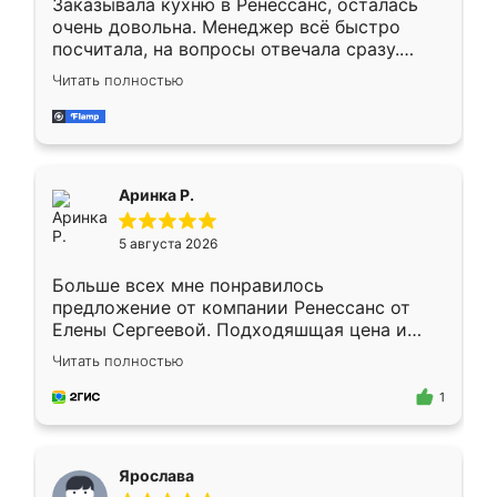
Заказывала кухню в Ренессанс, осталась
очень довольна. Менеджер всё быстро
посчитала, на вопросы отвечала сразу.
Замерщик приехал в субботу, подошёл к
Читать полностью
делу со всей ответственностью. Собрали
за день, ребята работали аккуратно, даже
пыли почти не было. Качество отличное,
ящики ходят плавно, ничего не скрипит.
Всё подошло как влитое.
Аринка Р.
5 августа 2026
Больше всех мне понравилось
предложение от компании Ренессанс от
Елены Сергеевой. Подходяшщая цена и
короткие сроки изготовления. Приехавший
Читать полностью
для замера сотрудник Владислав
предложил по моему эскизу самый
1
подходящий вариант шкафа. Немного его
видоизменил, получилось даже лучше, чем
я хотела.
Ярослава