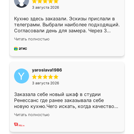
3 августа 2026
Кухню здесь заказали. Эскизы прислали в
телеграмм. Выбрали наиболее подходящий.
Согласовали день для замера. Через 3
недели кухня была уже готова. Остались
Читать полностью
довольны работой. Спасибо Ренессанс
мебель за качественную работу!
yaroslava1986
3 августа 2026
Заказала себе новый шкаф в студии
Ренессанс где ранее заказывала себе
новую кухню.Чего искать, когда качеством
вполне довольна. Служит кухня уже почти
Читать полностью
два года, нареканий нет.