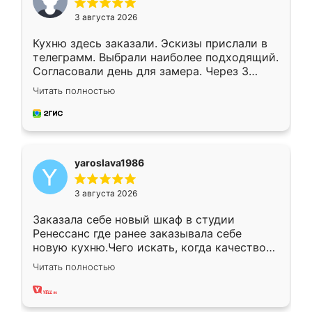
3 августа 2026
Кухню здесь заказали. Эскизы прислали в
телеграмм. Выбрали наиболее подходящий.
Согласовали день для замера. Через 3
недели кухня была уже готова. Остались
Читать полностью
довольны работой. Спасибо Ренессанс
мебель за качественную работу!
yaroslava1986
3 августа 2026
Заказала себе новый шкаф в студии
Ренессанс где ранее заказывала себе
новую кухню.Чего искать, когда качеством
вполне довольна. Служит кухня уже почти
Читать полностью
два года, нареканий нет.