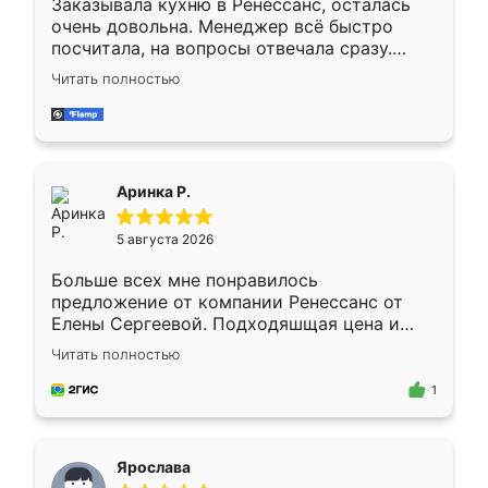
Заказывала кухню в Ренессанс, осталась
очень довольна. Менеджер всё быстро
посчитала, на вопросы отвечала сразу.
Замерщик приехал в субботу, подошёл к
Читать полностью
делу со всей ответственностью. Собрали
за день, ребята работали аккуратно, даже
пыли почти не было. Качество отличное,
ящики ходят плавно, ничего не скрипит.
Всё подошло как влитое.
Аринка Р.
5 августа 2026
Больше всех мне понравилось
предложение от компании Ренессанс от
Елены Сергеевой. Подходяшщая цена и
короткие сроки изготовления. Приехавший
Читать полностью
для замера сотрудник Владислав
предложил по моему эскизу самый
1
подходящий вариант шкафа. Немного его
видоизменил, получилось даже лучше, чем
я хотела.
Ярослава