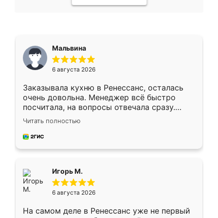
Мальвина
6 августа 2026
Заказывала кухню в Ренессанс, осталась
очень довольна. Менеджер всё быстро
посчитала, на вопросы отвечала сразу.
Замерщик приехал в субботу, подошёл к
Читать полностью
делу со всей ответственностью. Собрали
за день, ребята работали аккуратно, даже
пыли почти не было. Качество отличное,
ящики ходят плавно, ничего не скрипит.
Всё подошло как влитое.
Игорь М.
6 августа 2026
На самом деле в Ренессанс уже не первый