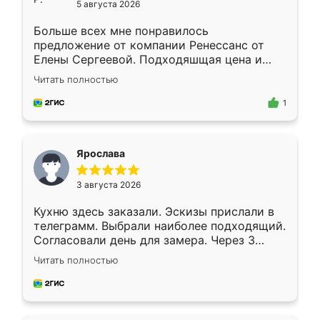
5 августа 2026
Больше всех мне понравилось
предложение от компании Ренессанс от
Елены Сергеевой. Подходяшщая цена и
короткие сроки изготовления. Приехавший
Читать полностью
для замера сотрудник Владислав
предложил по моему эскизу самый
1
подходящий вариант шкафа. Немного его
видоизменил, получилось даже лучше, чем
я хотела.
Ярослава
3 августа 2026
Кухню здесь заказали. Эскизы прислали в
телеграмм. Выбрали наиболее подходящий.
Согласовали день для замера. Через 3
недели кухня была уже готова. Остались
Читать полностью
довольны работой. Спасибо Ренессанс
мебель за качественную работу!