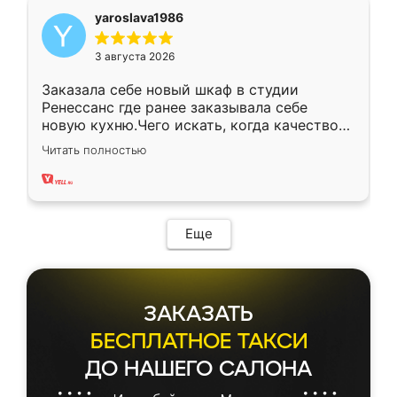
yaroslava1986
3 августа 2026
Заказала себе новый шкаф в студии
Ренессанс где ранее заказывала себе
новую кухню.Чего искать, когда качеством
вполне довольна. Служит кухня уже почти
Читать полностью
два года, нареканий нет.
Еще
ЗАКАЗАТЬ
БЕСПЛАТНОЕ ТАКСИ
ДО НАШЕГО САЛОНА