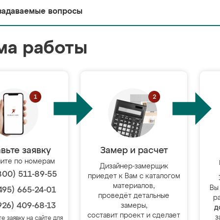
задаваемые вопросы
ма работы
вьте заявку
Замер и расчет
ите по номерам
Дизайнер-замерщик
800) 511-89-55
приедет к Вам с каталогом
материалов,
Вы
495) 665-24-01
проведёт детальные
р
926) 409-68-13
замеры,
д
составит проект и сделает
з
те заявку на сайте для