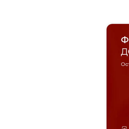
Ф
Д
Ост