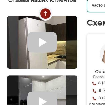
Отзывы наших клиентов
Часто 
Схе
Оста
Позвон
8 (
8 (
8 (
Или оставь