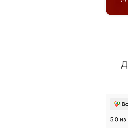
Д
Вс
5.0
из 