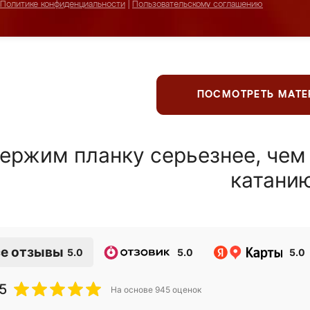
Политике конфиденциальности
|
Пользовательскому соглашению
ПОСМОТРЕТЬ МАТ
ержим планку серьезнее, чем
катани
е отзывы
5.0
5.0
5.0
5
На основе
945
оценок