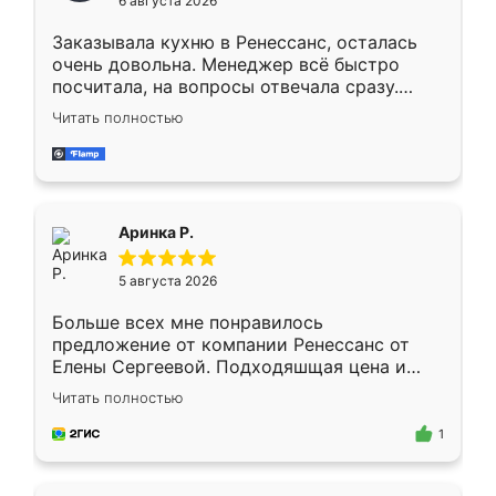
6 августа 2026
мебели буду заказывать только здесь.
Заказывала кухню в Ренессанс, осталась
очень довольна. Менеджер всё быстро
посчитала, на вопросы отвечала сразу.
Замерщик приехал в субботу, подошёл к
Читать полностью
делу со всей ответственностью. Собрали
за день, ребята работали аккуратно, даже
пыли почти не было. Качество отличное,
ящики ходят плавно, ничего не скрипит.
Всё подошло как влитое.
Аринка Р.
5 августа 2026
Больше всех мне понравилось
предложение от компании Ренессанс от
Елены Сергеевой. Подходяшщая цена и
короткие сроки изготовления. Приехавший
Читать полностью
для замера сотрудник Владислав
предложил по моему эскизу самый
1
подходящий вариант шкафа. Немного его
видоизменил, получилось даже лучше, чем