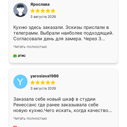
я хотела.
Ярослава
3 августа 2026
Кухню здесь заказали. Эскизы прислали в
телеграмм. Выбрали наиболее подходящий.
Согласовали день для замера. Через 3
недели кухня была уже готова. Остались
Читать полностью
довольны работой. Спасибо Ренессанс
мебель за качественную работу!
yaroslava1986
3 августа 2026
Заказала себе новый шкаф в студии
Ренессанс где ранее заказывала себе
новую кухню.Чего искать, когда качеством
вполне довольна. Служит кухня уже почти
Читать полностью
два года, нареканий нет.