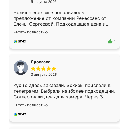
5 августа 2026
Больше всех мне понравилось
предложение от компании Ренессанс от
Елены Сергеевой. Подходяшщая цена и
короткие сроки изготовления. Приехавший
Читать полностью
для замера сотрудник Владислав
предложил по моему эскизу самый
1
подходящий вариант шкафа. Немного его
видоизменил, получилось даже лучше, чем
я хотела.
Ярослава
3 августа 2026
Кухню здесь заказали. Эскизы прислали в
телеграмм. Выбрали наиболее подходящий.
Согласовали день для замера. Через 3
недели кухня была уже готова. Остались
Читать полностью
довольны работой. Спасибо Ренессанс
мебель за качественную работу!