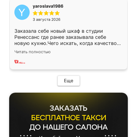
yaroslava1986
3 августа 2026
Заказала себе новый шкаф в студии
Ренессанс где ранее заказывала себе
новую кухню.Чего искать, когда качеством
вполне довольна. Служит кухня уже почти
Читать полностью
два года, нареканий нет.
Еще
ЗАКАЗАТЬ
БЕСПЛАТНОЕ ТАКСИ
ДО НАШЕГО САЛОНА