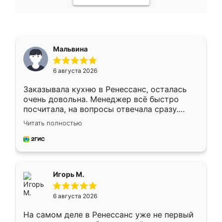
Мальвина
6 августа 2026
Заказывала кухню в Ренессанс, осталась
очень довольна. Менеджер всё быстро
посчитала, на вопросы отвечала сразу.
Замерщик приехал в субботу, подошёл к
Читать полностью
делу со всей ответственностью. Собрали
за день, ребята работали аккуратно, даже
пыли почти не было. Качество отличное,
ящики ходят плавно, ничего не скрипит.
Всё подошло как влитое.
Игорь М.
6 августа 2026
На самом деле в Ренессанс уже не первый